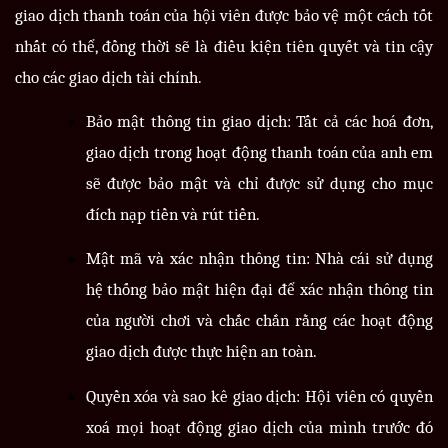
giao dịch thanh toán của hội viên được bảo vệ một cách tốt
nhất có thể, đồng thời sẽ là điều kiện tiên quyết và tin cậy
cho các giao dịch tài chính.
Bảo mật thông tin giao dịch: Tất cả các hoá đơn,
giao dịch trong hoạt động thanh toán của anh em
sẽ được bảo mật và chỉ được sử dụng cho mục
đích nạp tiền và rút tiền.
Mật mã và xác nhận thông tin: Nhà cái sử dụng
hệ thống bảo mật hiện đại để xác nhận thông tin
của người chơi và chắc chắn rằng các hoạt động
giao dịch được thực hiện an toàn.
Quyền xóa và sao kê giao dịch: Hội viên có quyền
xoá mọi hoạt động giao dịch của mình trước đó