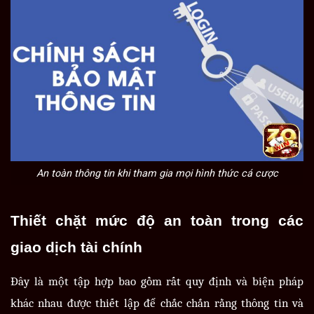
An toàn thông tin khi tham gia mọi hình thức cá cược
Thiết chặt mức độ an toàn trong các
giao dịch tài chính
Đây là một tập hợp bao gồm rất quy định và biện pháp
khác nhau được thiết lập để chắc chắn rằng thông tin và