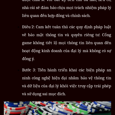
nhà cái sẽ đảm bảo chịu mọi trách nhiệm pháp lý
liên quan đến hợp đồng và chính sách.
Điều 2: Cam kết tuân thủ các quy định pháp luật
về bảo mật thông tin và quyền riêng tư. Cổng
game không tiết lộ mọi thông tin liên quan đến
hoạt động kinh doanh của đại lý mà không có sự
đồng ý.
Bước 3: Tiến hành triển khai các biện pháp an
ninh công nghệ hiện đại nhằm bảo vệ thông tin
và dữ liệu của đại lý khỏi việc truy cập trái phép
và sử dụng sai mục đích.