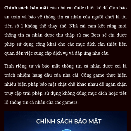
Chính sách bảo mật
của nhà cái được thiết kế để đảm bảo
an toàn và bảo vệ thông tin cá nhân của người chơi là ưu
tiên số 1 không thể thay thế. Nhà cái cam kết rằng mọi
thông tin cá nhân được thu thập từ các Bets sẽ chỉ được
phép sử dụng công khai cho các mục đích cần thiết liên
quan đến việc cung cấp dịch vụ và đáp ứng nhu cầu.
Tính riêng tư và bảo mật thông tin cá nhân được coi là
trách nhiệm hàng đầu của nhà cái. Cổng game thực hiện
nhiều biện pháp bảo mật chặt chẽ khác nhau để ngăn chặn
truy cập trái phép, sử dụng không đúng mục đích hoặc tiết
lộ thông tin cá nhân của các gamers.