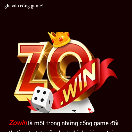
gia vào cổng game!
Zowin
là một trong những cổng game đổi