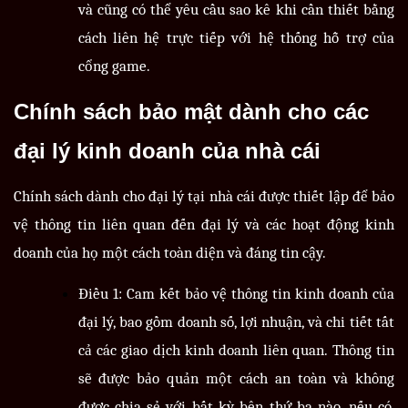
và cũng có thể yêu cầu sao kê khi cần thiết bằng
cách liên hệ trực tiếp với hệ thống hỗ trợ của
cổng game.
Chính sách bảo mật dành cho các
đại lý kinh doanh của nhà cái
Chính sách dành cho đại lý tại nhà cái được thiết lập để bảo
vệ thông tin liên quan đến đại lý và các hoạt động kinh
doanh của họ một cách toàn diện và đáng tin cậy.
Điều 1: Cam kết bảo vệ thông tin kinh doanh của
đại lý, bao gồm doanh số, lợi nhuận, và chi tiết tất
cả các giao dịch kinh doanh liên quan. Thông tin
sẽ được bảo quản một cách an toàn và không
được chia sẻ với bất kỳ bên thứ ba nào, nếu có,